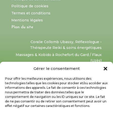
Politique de cookies
Termes et conditions
Mentions légales
Plan du site
Coralie Collomb Ubassy, Réflexologue -
Thérapeute Reiki & soins énergétiques
Massages & Kobido à Rochefort du Gard / Flaux
(Uzès)
à proximité de
Villeneuve les Avignon
-
Les
Gérer le consentement
angles
-
Roquemaure
-
Pujaut
-
Tavel
-
Aramon
-
Pour offrir les meilleures expériences, nous utilisons des
Remoulins
-
Uzès
-
Avignon
technologies telles que les cookies pour stocker et/ou accéder aux
Réflexologue et praticienne massage bien-être,
informations des appareils. Le fait de consentir à ces technologies
certifiée FFMBE
nous permettra de traiter des données telles que le
comportement de navigation ou les ID uniques sur ce site. Le fait
de ne pas consentir ou de retirer son consentement peut avoir un
effet négatif sur certaines caractéristiques et fonctions.